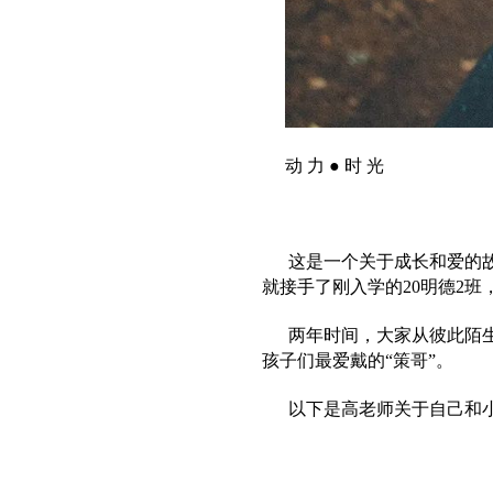
动
力
●
时
光
这是一个关于成长和爱的故事
就接手了刚入学的20明德2班
两年时间，大家从彼此陌生
孩子们最爱戴的“策哥”。
以下是高老师关于自己和小